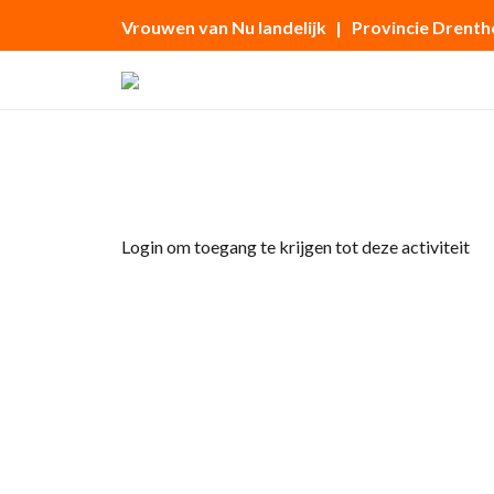
Vrouwen van Nu landelijk
| Provincie Drenth
Home
»
Hepie en Sellotapie
Login om toegang te krijgen tot deze activiteit