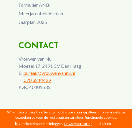
Formulier ANBI
Meerjarenbeleidsplan
Jaarplan 2025
CONTACT
Vrouwen van Nu
Moezel 17 2491 CV Den Haag
E:
bureau@vrouwenvannu.nl
T:
070 3244429
KvK: 40409535
Wij vinden privacy heel belangrijk, daarom slaan wij alleen anoniem website
bezoeken op voor de rest plaatsen wij alleen functionele cookies,
bijvoorbeeld voor het inloggen.
Privacy verklaring
Sluiten
Vrouwen van Nu © 2026 |
Privacy
|
Disclaimer