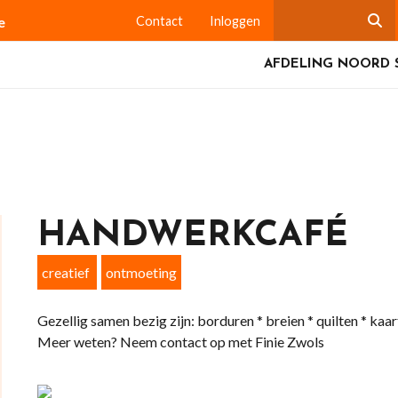
e
Contact
Inloggen
AFDELING NOORD 
HANDWERKCAFÉ
creatief
ontmoeting
Gezellig samen bezig zijn: borduren * breien * quilten * kaa
Meer weten? Neem contact op met Finie Zwols