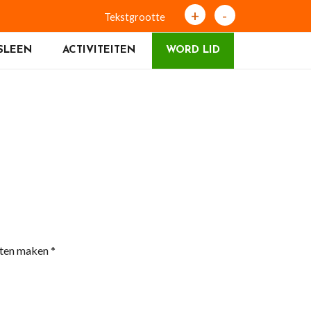
+
-
Tekstgrootte
SLEEN
ACTIVITEITEN
WORD LID
rten maken *