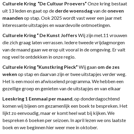
Culturele Kring
“De Cultuur Proevers”
Onze kring bestaat
uit 13 leden en gaat op de
derde woensdag
van de
oneven
maanden
op stap. Ook 2025 wordt vast weer een jaar met
interessante uitstapjes en waardevolle ontmoetingen.
Culturele Kring “ De Kunst Joffers
Wij zijn met.11 vrouwen
die zich graag laten verrassen. Iedere tweede vrijdagmorgen
van de maand gaan we erop uit vooral in de omgeving. Er valt
nog veel te ontdekken in onze regio.
Culturele Kring “Kunstkring Pieck”
Wij gaan
om de zes
weken
op stap en daarvan zijn er twee uitstapjes verder weg.
Het is een mooi en afwisselend programma. We hebben een
gezellige groep en genieten van de uitstapjes en van elkaar
Leeskring 1
Eenmaal per maand
, op donderdagochtend
komen wij bijeen om gezamenlijk een boek te bespreken. Het
lijkt zo eenvoudig, maar er komt heel wat bij kijken. We
bespreken 6 boeken per seizoen. In april lezen we ons laatste
boek en we beginnen hier weer mee in oktober.