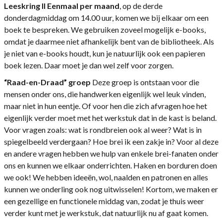
Leeskring II
Eenmaal per maand
, op de derde
donderdagmiddag om 14.00 uur, komen we bij elkaar om een
boek te bespreken. We gebruiken zoveel mogelijk e-books,
omdat je daarmee niet afhankelijk bent van de bibliotheek. Als
je niet van e-books houdt, kun je natuurlijk ook een papieren
boek lezen. Daar moet je dan wel zelf voor zorgen.
“Raad-en-Draad” groep
Deze groep is ontstaan voor die
mensen onder ons, die handwerken eigenlijk wel leuk vinden,
maar niet in hun eentje. Of voor hen die zich afvragen hoe het
eigenlijk verder moet met het werkstuk dat in de kast is beland.
Voor vragen zoals: wat is rondbreien ook al weer? Wat is in
spiegelbeeld verdergaan? Hoe brei ik een zakje in? Voor al deze
en andere vragen hebben we hulp van enkele brei-fanaten onder
ons en kunnen we elkaar onderrichten. Haken en borduren doen
we ook! We hebben ideeën, wol, naalden en patronen en alles
kunnen we onderling ook nog uitwisselen! Kortom, we maken er
een gezellige en functionele middag van, zodat je thuis weer
verder kunt met je werkstuk, dat natuurlijk nu af gaat komen.