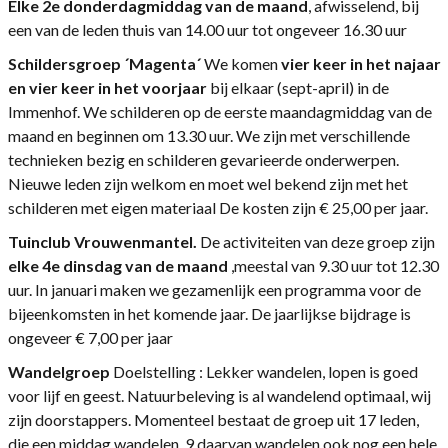
Elke 2e donderdagmiddag van de maand
, afwisselend, bij
een van de leden thuis van 14.00 uur tot ongeveer 16.30 uur
Schildersgroep ´Magenta´
We komen
vier keer in het najaar
en vier keer in het voorjaar
bij elkaar (sept-april) in de
Immenhof. We schilderen op de eerste maandagmiddag van de
maand en beginnen om 13.30 uur. We zijn met verschillende
technieken bezig en schilderen gevarieerde onderwerpen.
Nieuwe leden zijn welkom en moet wel bekend zijn met het
schilderen met eigen materiaal De kosten zijn € 25,00 per jaar.
Tuinclub Vrouwenmantel
.
De activiteiten van deze groep zijn
elke 4e dinsdag van de maand
,meestal van 9.30 uur tot 12.30
uur. In januari maken we gezamenlijk een programma voor de
bijeenkomsten in het komende jaar. De jaarlijkse bijdrage is
ongeveer € 7,00 per jaar
Wandelgroep
Doelstelling : Lekker wandelen, lopen is goed
voor lijf en geest. Natuurbeleving is al wandelend optimaal, wij
zijn doorstappers. Momenteel bestaat de groep uit 17 leden,
die een middag wandelen, 9 daarvan wandelen ook nog een hele