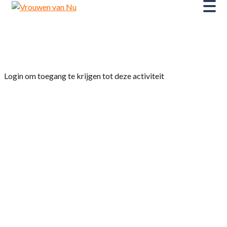
Home
»
Film Bridget Jones: Mad about the boy
Login om toegang te krijgen tot deze activiteit