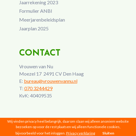
Jaarrekening 2023
Formulier ANBI
Meerjarenbeleidsplan
Jaarplan 2025
CONTACT
Vrouwen van Nu
Moezel 17 2491 CV Den Haag
E:
bureau@vrouwenvannu.nl
T:
070 3244429
KvK: 40409535
Wij vinden privacy heel belangrijk, daarom slaan wij alleen anoniem website
bezoeken op voor de rest plaatsen wij alleen functionele cookies,
bijvoorbeeld voor het inloggen.
Privacy verklaring
Sluiten