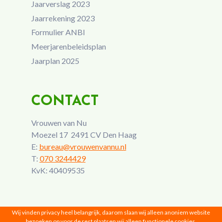
Jaarverslag 2023
Jaarrekening 2023
Formulier ANBI
Meerjarenbeleidsplan
Jaarplan 2025
CONTACT
Vrouwen van Nu
Moezel 17 2491 CV Den Haag
E:
bureau@vrouwenvannu.nl
T:
070 3244429
KvK: 40409535
Wij vinden privacy heel belangrijk, daarom slaan wij alleen anoniem website
bezoeken op voor de rest plaatsen wij alleen functionele cookies,