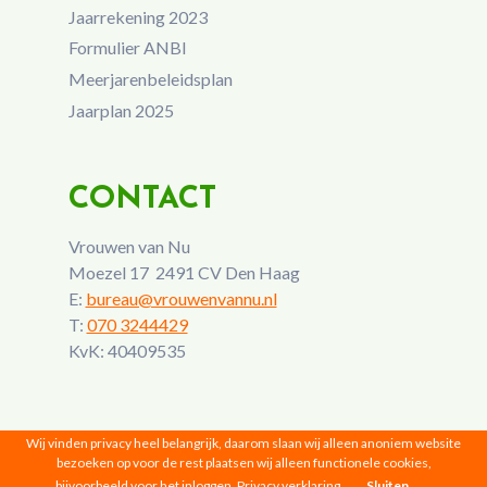
Jaarrekening 2023
Formulier ANBI
Meerjarenbeleidsplan
Jaarplan 2025
CONTACT
Vrouwen van Nu
Moezel 17 2491 CV Den Haag
E:
bureau@vrouwenvannu.nl
T:
070 3244429
KvK: 40409535
Wij vinden privacy heel belangrijk, daarom slaan wij alleen anoniem website
bezoeken op voor de rest plaatsen wij alleen functionele cookies,
bijvoorbeeld voor het inloggen.
Privacy verklaring
Sluiten