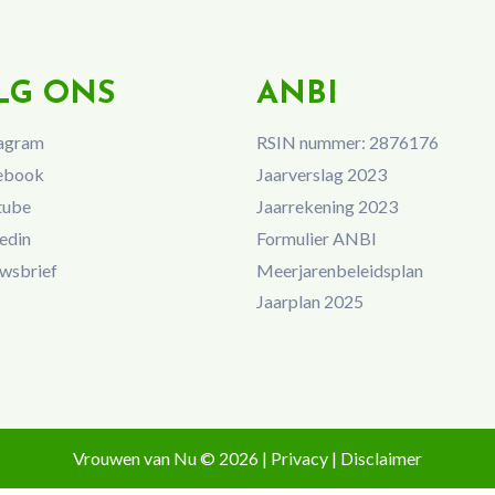
LG ONS
ANBI
agram
RSIN nummer: 2876176
ebook
Jaarverslag 2023
tube
Jaarrekening 2023
edin
Formulier ANBI
wsbrief
Meerjarenbeleidsplan
Jaarplan 2025
Vrouwen van Nu © 2026 |
Privacy
|
Disclaimer