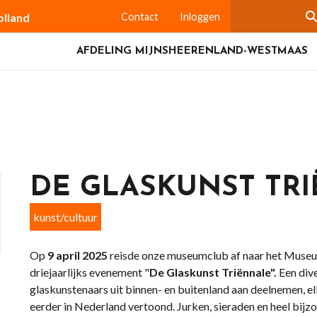
olland
Contact
Inloggen
AFDELING MIJNSHEERENLAND-WESTMAAS
DE GLASKUNST TR
kunst/cultuur
Op
9 april
2025
reisde onze museumclub af naar het Museum
driejaarlijks evenement "
De Glaskunst Triënnale".
Een div
glaskunstenaars uit binnen- en buitenland aan deelnemen, elk
eerder in Nederland vertoond. Jurken, sieraden en heel bijz