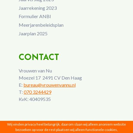
Jaarrekening 2023
Formulier ANBI
Meerjarenbeleidsplan
Jaarplan 2025
CONTACT
Vrouwen van Nu
Moezel 17 2491 CV Den Haag
E:
bureau@vrouwenvannu.nl
T:
070 3244429
KvK: 40409535
Wij vinden privacy heel belangrijk, daarom slaan wij alleen anoniem website
bezoeken op voor de rest plaatsen wij alleen functionele cookies,