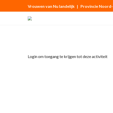
Vrouwen van Nu landelijk
| Provincie Noord
Home
»
Creatief
Login om toegang te krijgen tot deze activiteit