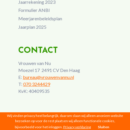
Jaarrekening 2023
Formulier ANBI
Meerjarenbeleidsplan
Jaarplan 2025
CONTACT
Vrouwen van Nu
Moezel 17 2491 CV Den Haag
E:
bureau@vrouwenvannu.nl
T:
070 3244429
KvK: 40409535
Wij vinden privacy heel belangrijk, daarom slaan wij alleen anoniem website
bezoeken op voor de rest plaatsen wij alleen functionele cookies,
bijvoorbeeld voor het inloggen.
Privacy verklaring
Sluiten