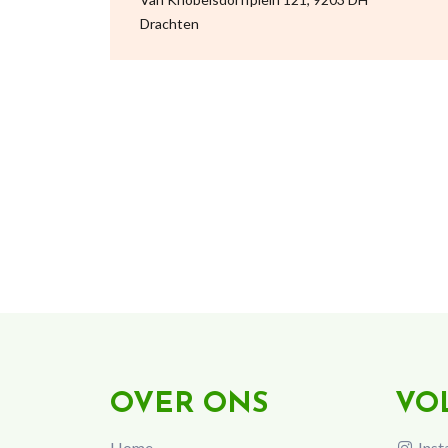
Drachten
OVER ONS
VO
Home
Inst