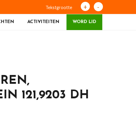
+
-
Tekstgrootte
CHTEN
ACTIVITEITEN
WORD LID
UREN,
N 121,9203 DH