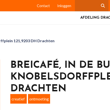
Contact
Inloggen
AFDELING DRA
rffplein 121,9203 DH Drachten
BREICAFÉ, IN DE B
KNOBELSDORFFPLEI
DRACHTEN
creatief
ontmoeting