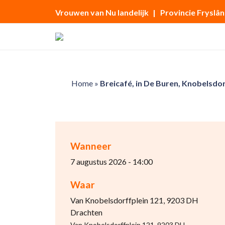
Vrouwen van Nu landelijk
| Provincie Fryslân
Home
»
Breicafé, in De Buren, Knobelsdo
Wanneer
7 augustus 2026 - 14:00
Waar
Van Knobelsdorffplein 121, 9203 DH
Drachten
Van Knobelsdorffplein 121, 9203 DH