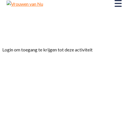
Home
»
Bijeenkomst “Lezing over de beschaving
van Perzië”
Login om toegang te krijgen tot deze activiteit