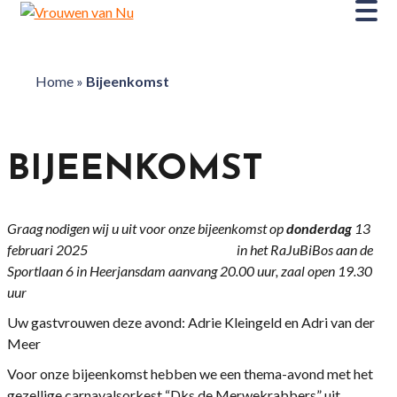
Home
»
Bijeenkomst
BIJEENKOMST
Graag nodigen wij u uit voor onze bijeenkomst op
donderdag
13
februari 2025
i
n het RaJuBiBos aan de
Sportlaan 6 in Heerjansdam
aanvang 20.00 uur, zaal open 19.30
uur
Uw gastvrouwen deze avond: Adrie Kleingeld en Adri van der
Meer
Voor onze bijeenkomst hebben we een thema-avond met het
gezellige carnavalsorkest “Dks de Merwekrabbers” uit