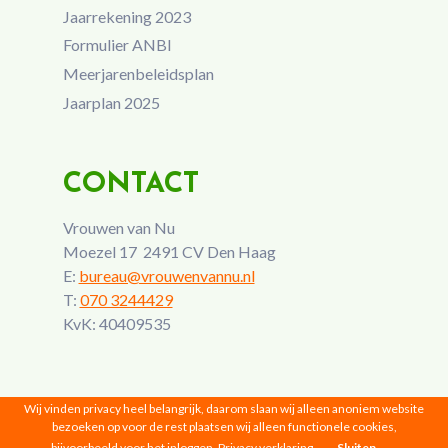
Jaarrekening 2023
Formulier ANBI
Meerjarenbeleidsplan
Jaarplan 2025
CONTACT
Vrouwen van Nu
Moezel 17 2491 CV Den Haag
E:
bureau@vrouwenvannu.nl
T:
070 3244429
KvK: 40409535
Wij vinden privacy heel belangrijk, daarom slaan wij alleen anoniem website
bezoeken op voor de rest plaatsen wij alleen functionele cookies,
bijvoorbeeld voor het inloggen.
Privacy verklaring
Sluiten