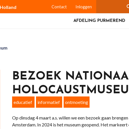
-Holland
Contact
Inloggen
AFDELING PURMEREND
eum
BEZOEK NATIONAA
HOLOCAUSTMUSE
educatief
informatief
ontmoeting
Op dinsdag 4 maart a.s. willen we een bezoek gaan brenge
Amsterdam. In 2024 is het museum geopend. Het markeert o