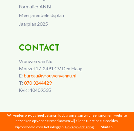
Formulier ANBI
Meerjarenbeleidsplan
Jaarplan 2025
CONTACT
Vrouwen van Nu
Moezel 17 2491 CV Den Haag
E:
bureau@vrouwenvannu.nl
T:
070 3244429
KvK: 40409535
Wij vinden privacy heel belangrijk, daarom slaan wij alleen anoniem website
bezoeken op voor de rest plaatsen wij alleen functionele cookies,
bijvoorbeeld voor het inloggen.
Privacy verklaring
Sluiten
Vrouwen van Nu © 2026 |
Privacy
|
Disclaimer