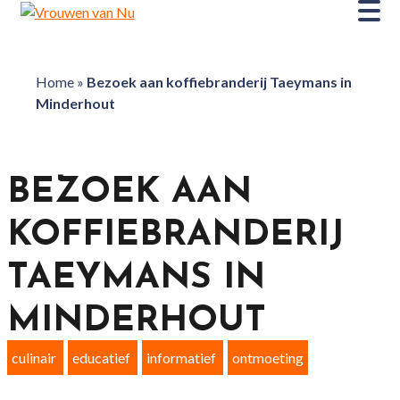
Home
»
Bezoek aan koffiebranderij Taeymans in
Minderhout
BEZOEK AAN
KOFFIEBRANDERIJ
TAEYMANS IN
MINDERHOUT
culinair
educatief
informatief
ontmoeting