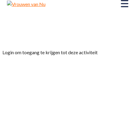
Home
»
Bezichtiging van de kruidentuin van Marry
Foelkel in Beekbergen
Login om toegang te krijgen tot deze activiteit