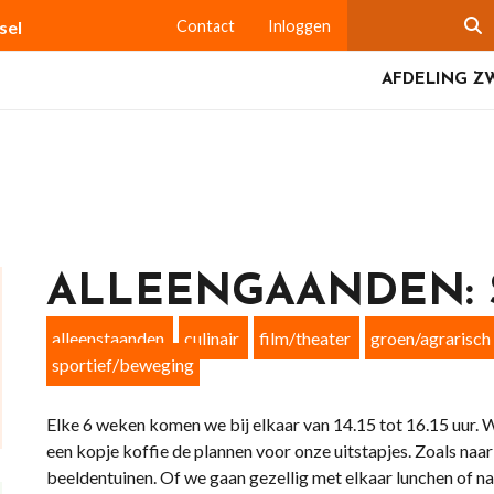
sel
Contact
Inloggen
AFDELING Z
ALLEENGAANDEN:
alleenstaanden
culinair
film/theater
groen/agrarisch
sportief/beweging
Elke 6 weken komen we bij elkaar van 14.15 tot 16.15 uur.
een kopje koffie de plannen voor onze uitstapjes. Zoals naar
beeldentuinen. Of we gaan gezellig met elkaar lunchen of na