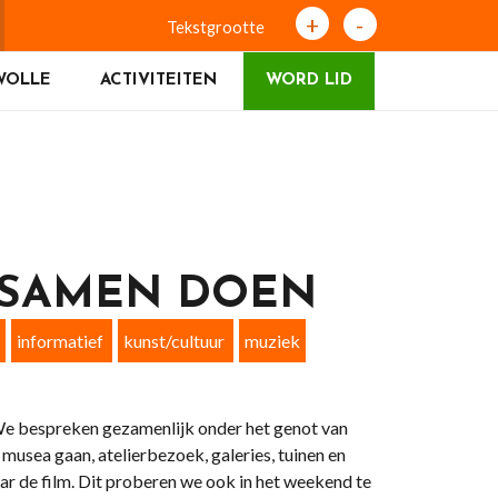
+
-
Tekstgrootte
WOLLE
ACTIVITEITEN
WORD LID
 SAMEN DOEN
informatief
kunst/cultuur
muziek
 We bespreken gezamenlijk onder het genot van
 musea gaan, atelierbezoek, galeries, tuinen en
ar de film. Dit proberen we ook in het weekend te