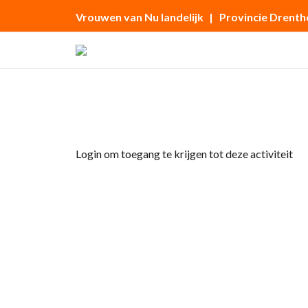
Vrouwen van Nu landelijk
| Provincie Drenth
Home
»
Agrarische themadag Drenthe
Login om toegang te krijgen tot deze activiteit