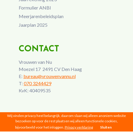
Formulier ANBI
Meerjarenbeleidsplan
Jaarplan 2025
CONTACT
Vrouwen van Nu
Moezel 17 2491 CV Den Haag
E:
bureau@vrouwenvannu.nl
T:
070 3244429
KvK: 40409535
Wij vinden privacy heel belangrijk, daarom slaan wij alleen anoniem website
bezoeken op voor de rest plaatsen wij alleen functionele cookies,
bijvoorbeeld voor het inloggen.
Privacy verklaring
Sluiten
Vrouwen van Nu © 2026 |
Privacy
|
Disclaimer