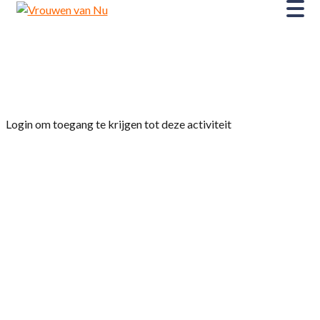
Home
»
Afdelingsavond Vrouwen van Nu
Woudrichem Jaarvergadering 12 februari 2025
Login om toegang te krijgen tot deze activiteit