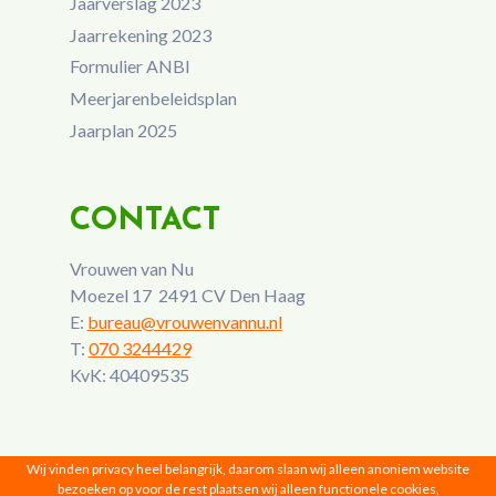
Jaarverslag 2023
Jaarrekening 2023
Formulier ANBI
Meerjarenbeleidsplan
Jaarplan 2025
CONTACT
Vrouwen van Nu
Moezel 17 2491 CV Den Haag
E:
bureau@vrouwenvannu.nl
T:
070 3244429
KvK: 40409535
Wij vinden privacy heel belangrijk, daarom slaan wij alleen anoniem website
bezoeken op voor de rest plaatsen wij alleen functionele cookies,