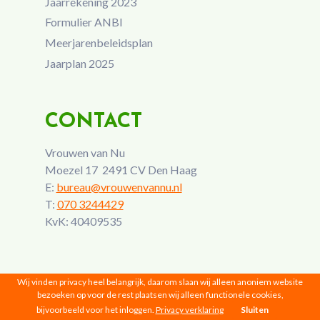
Jaarrekening 2023
Formulier ANBI
Meerjarenbeleidsplan
Jaarplan 2025
CONTACT
Vrouwen van Nu
Moezel 17 2491 CV Den Haag
E:
bureau@vrouwenvannu.nl
T:
070 3244429
KvK: 40409535
Wij vinden privacy heel belangrijk, daarom slaan wij alleen anoniem website
bezoeken op voor de rest plaatsen wij alleen functionele cookies,
bijvoorbeeld voor het inloggen.
Privacy verklaring
Sluiten
Vrouwen van Nu © 2026 |
Privacy
|
Disclaimer