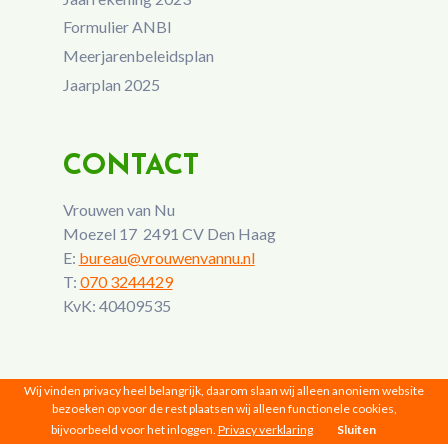
Formulier ANBI
Meerjarenbeleidsplan
Jaarplan 2025
CONTACT
Vrouwen van Nu
Moezel 17 2491 CV Den Haag
E:
bureau@vrouwenvannu.nl
T:
070 3244429
KvK: 40409535
Wij vinden privacy heel belangrijk, daarom slaan wij alleen anoniem website
bezoeken op voor de rest plaatsen wij alleen functionele cookies,
bijvoorbeeld voor het inloggen.
Privacy verklaring
Sluiten
Vrouwen van Nu © 2026 |
Privacy
|
Disclaimer