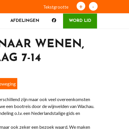
+
-
Tekstgrootte
AFDELINGEN
WORD LID
 NAAR WENEN,
AG 7-14
beweging
erschillend zijn maar ook veel overeenkomsten
we een bootreis door de wijnvelden van Wachau.
ing o.l.v. een Nederlandstalige gids en
ots maar ook zeker een bezoek waard. We maken