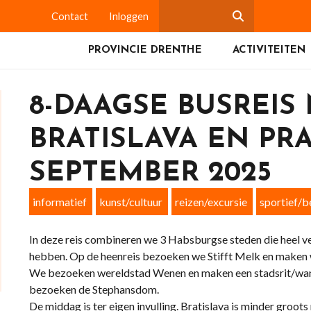
Contact
Inloggen
PROVINCIE DRENTHE
ACTIVITEITEN
8-DAAGSE BUSREIS
BRATISLAVA EN PRA
SEPTEMBER 2025
informatief
kunst/cultuur
reizen/excursie
sportief/
In deze reis combineren we 3 Habsburgse steden die heel v
hebben. Op de heenreis bezoeken we Stifft Melk en maken 
We bezoeken wereldstad Wenen en maken een stadsrit/wandel
bezoeken de Stephansdom.
De middag is ter eigen invulling. Bratislava is minder gro