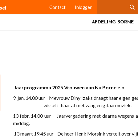
sel
Contact
Inloggen
AFDELING BORNE
Jaarprogramma 2025 Vrouwen van Nu Borne e.o.
9 jan. 14.00 uur Mevrouw Diny Izaks draagt haar eigen ged
wisselt haar af met zang en gitaarmuzie
13 febr. 14.00 uur Jaarvergadering met daarna wegens ann
middag.
13 maart 19.45 uur De heer Henk Morsink v