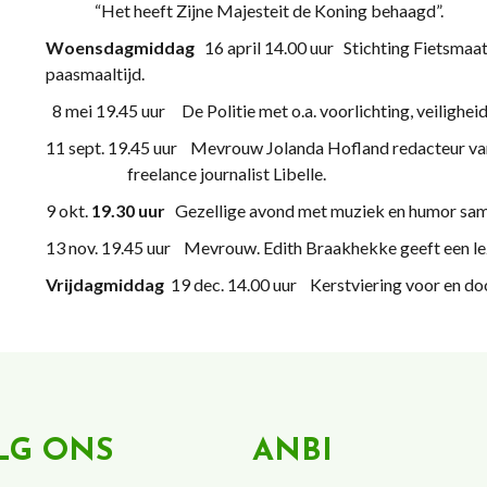
“Het heeft Zijne Majesteit de Koning behaagd”.
Woensdagmiddag
16 april 14.00 uur Stichting Fietsmaat
paasmaaltijd.
8 mei 19.45 uur De Politie met o.a. voorlichting, veilighe
11 sept. 19.45 uur Mevrouw Jolanda Hofland re
freelance journalist Libelle.
9 okt.
19.30 uur
Gezellige avond met muziek en humor sa
13 nov. 19.45 uur Mevrouw. Edith Braakhekke geeft een le
Vrijdagmiddag
19 dec. 14.00 uur Kerstviering voor en doo
LG ONS
ANBI