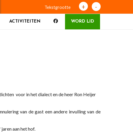
+
-
Tekstgrootte
ACTIVITEITEN
WORD LID
ichten voor in het dialect en de heer Ron Heijer
k.
ulering van de gast een andere invulling van de
ertelt over vijf jaren aan het hof.