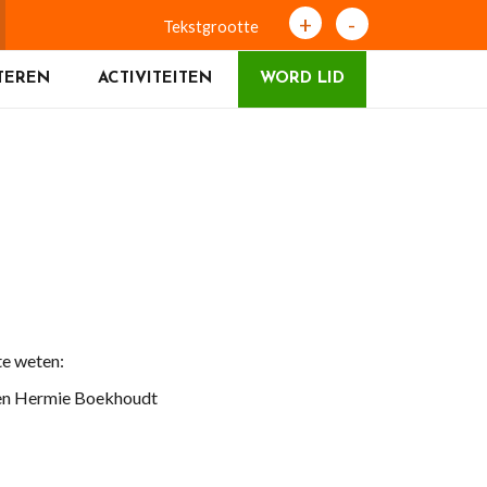
+
-
Tekstgrootte
TEREN
ACTIVITEITEN
WORD LID
te weten:
 en Hermie Boekhoudt