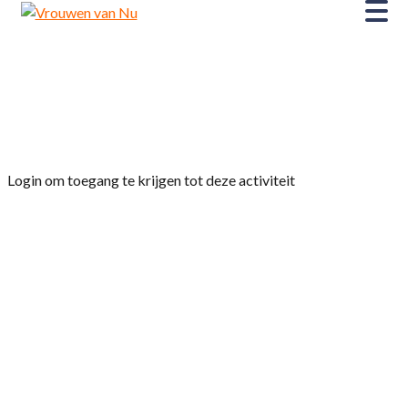
Home
»
10 Maart 2025 komt de rij schoolhouder
Soerin Ganput Vertellen over veilig rijden de weg
op
Login om toegang te krijgen tot deze activiteit